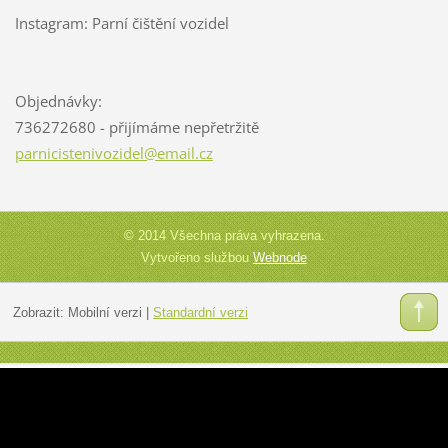
Instagram: Parní čištění vozidel
Objednávky:
736272680 - přijímáme nepřetržitě
parnicis
tenivozi
del@emai
l.cz
© 2014 Všechna práva vyhrazena.
Vytvořeno službou
Webnode
Zobrazit:
Mobilní verzi
|
Standardní verzi